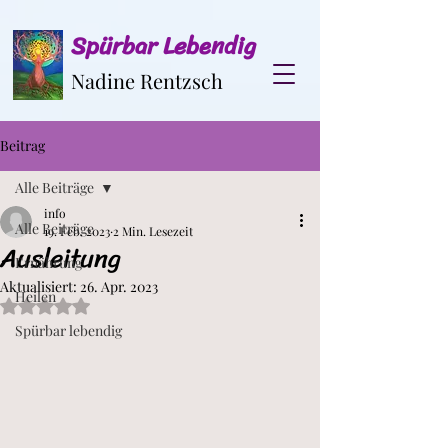
Spürbar Lebendig
Nadine Rentzsch
Beitrag
Alle Beiträge
info
Alle Beiträge
19. Feb. 2023
2 Min. Lesezeit
Ausleitung
Ernährung
Aktualisiert:
26. Apr. 2023
Heilen
Mit NaN von 5 Sternen bewertet.
Spürbar lebendig