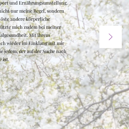
 Sport und Ernährungsumstellung.
nicht nur meine Regel, sondern
löste andere körperliche
tützte mich zudem bei meiner
algesundheit. Mit ihrem
ich wieder im Einklang mit mir
ie jedem, der auf der Suche nach
 ist.