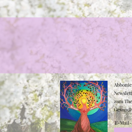
Abbonie
Newslett
zum The
Gesundh
E-Mail-