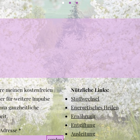
re meinen kostenfreien
Nützliche Links:
er für weitere Impulse
Stoffwechsel
ma ganzheitliche
Energetisches Heilen
eit.
Ernährung
Entgiftung
Adresse
Ausleitung
senden