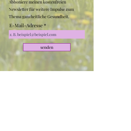
Abboniere meinen kostenfreien
Newsletter für weitere Impulse zum
Thema ganzheitliche Gesundheit.
E-Mail-Adresse
senden
Nützliche Links:
Stoffwechsel
Energetisches Heilen
Ernährung
Entgiftung
Ausleitung
Darmgesundheit